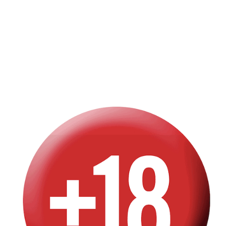
bonificación en 48 horas.
Algunas condiciones
La promoción será válida para los nuevos client
registren en Mondobets.es con el código prom
BARJU desde el 4 de diciembre hasta el comie
partido y realicen su primera apuesta de 10€ o 
partido.
2. La apuesta mínima debe ser de 10€ al merc
del partido (1 X 2).
3. La Supercuota para la victoria de la Juve será
victoria del Barcelona de 20 y para el empate d
contará para esta promoción el primer 1€ apost
se pagará a la cuota normal del boleto.
4. Ejemplo Supercuota 50 – Si apuestas 10€ a c