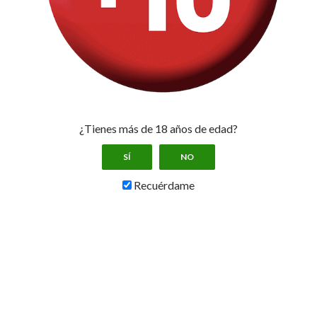
Bonos de apuestas fuera de España
Casas de Apuestas en España
Quienes Somos
Supercuotas para todos
Supercuota bet365
Supercuotas 888sport
¿Tienes más de 18 años de edad?
Supercuotas bwin
SÍ
NO
Supercuotas Kirolbet
Recuérdame
Supercuotas Marca Apuestas
Supercuotas PAF
Supercuotas Sportium
Supercuotas William Hill
Video explicación de las Supercuotas