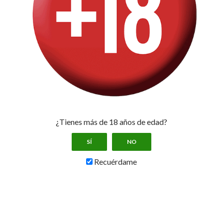
William Hill
PÁGINAS
Bonos de apuestas fuera de España
Casas de Apuestas en España
Quienes Somos
Supercuotas para todos
¿Tienes más de 18 años de edad?
Supercuota bet365
SÍ
NO
Supercuotas 888sport
Recuérdame
Supercuotas bwin
Supercuotas Kirolbet
Supercuotas Marca Apuestas