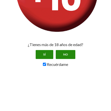
Contenido para mayores de 18 años. Términos y condiciones. En
cada una de las casas de apuestas podrán ver las condiciones.
Recomendamos jugar de forma responsable. PUBLICIDAD
CASAS DE APUESTAS
888sport
Betsson
Betway
Bwin
Golden Park
¿Tienes más de 18 años de edad?
Luckia
Paf
SÍ
NO
PokerStars Sports
Sportium
Recuérdame
Suertia
Versus
Yaass Casino
William Hill
PÁGINAS
Bonos de apuestas fuera de España