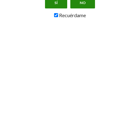
SÍ
NO
Bonos de apuestas fuera de España
Recuérdame
Casas de Apuestas en España
Quienes Somos
Supercuotas para todos
Supercuota bet365
Supercuotas 888sport
Supercuotas bwin
Supercuotas Kirolbet
Supercuotas Marca Apuestas
Supercuotas PAF
Supercuotas Sportium
Supercuotas William Hill