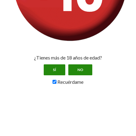
Navegación
ENTRADA ANTERIOR
de
Supercuotas betfair Champions League : Atlétic
entradas
Liverpool y Atalanta – Valencia CF.
ENTRADA SIGUIENTE
Supercuota betfair Europa League : CFR Cluj – Sev
¿Tienes más de 18 años de edad?
SÍ
NO
Recuérdame