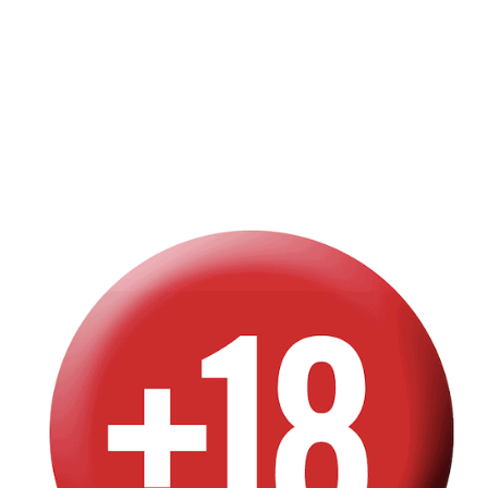
Pasos y términos y condiciones p
Supercuota Marathonbet.
Abra una cuenta en
Marathonbet.es
.
Haz un primer depósito introduciendo el
código
Europasfc
. De forma automática re
el
Bono de Bienvenida del 50%
de tu prim
hasta un máximo de 30€. ¡
Si depositas 60€
90€
!
Realiza una
apuesta prepartido de 5€
al 
“Ganador del partido” a “
Sevilla ganador
” 
Cluj – Sevilla del próximo 20 de febrero a la
Si ganas tu apuesta, premio doble. Recibirás
dividido en dos partes. La primera, en dinero 
valor de la cuota marcada en ese momento; 
parte, en forma de Apuesta Gratis que será 
un plazo de dos días hábiles.