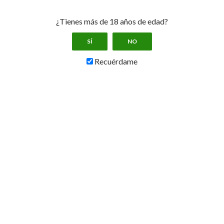
Versus
Yaass Casino
¿Tienes más de 18 años de edad?
William Hill
SÍ
NO
PÁGINAS
Recuérdame
Bonos de apuestas fuera de España
Casas de Apuestas en España
Quienes Somos
Supercuotas para todos
Supercuota bet365
Supercuotas 888sport
Supercuotas bwin
Supercuotas Kirolbet