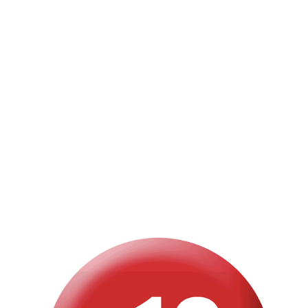
Liverpool.
Buscar:
Contenido para mayores de 18 años. Términos y condiciones. En
cada una de las casas de apuestas podrán ver las condiciones.
Recomendamos jugar de forma responsable. PUBLICIDAD
CASAS DE APUESTAS
888sport
Betsson
Betway
Bwin
Golden Park
Luckia
Paf
PokerStars Sports
Sportium