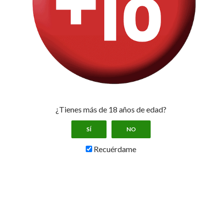
Buscar:
Contenido para mayores de 18 años. Términos y condiciones. En
cada una de las casas de apuestas podrán ver las condiciones.
Recomendamos jugar de forma responsable. PUBLICIDAD
CASAS DE APUESTAS
888sport
Betsson
Betway
¿Tienes más de 18 años de edad?
Bwin
Golden Park
SÍ
NO
Luckia
Paf
Recuérdame
PokerStars Sports
Sportium
Suertia
Versus
Yaass Casino
William Hill