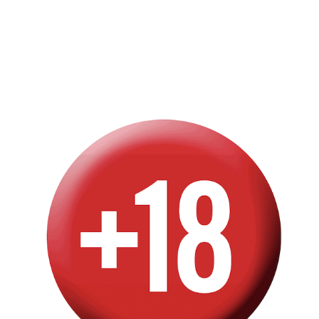
de
Supercuota 888sport La Liga: Real Madrid – Celta de Vigo.
entradas
ENTRADA SIGUIENTE
Supercuotas Betsson EuroLiga : Valencia – Barcelona.
Buscar:
Contenido para mayores de 18 años. Términos y condiciones. En
cada una de las casas de apuestas podrán ver las condiciones.
Recomendamos jugar de forma responsable. PUBLICIDAD
CASAS DE APUESTAS
888sport
Betsson
Betway
Bwin