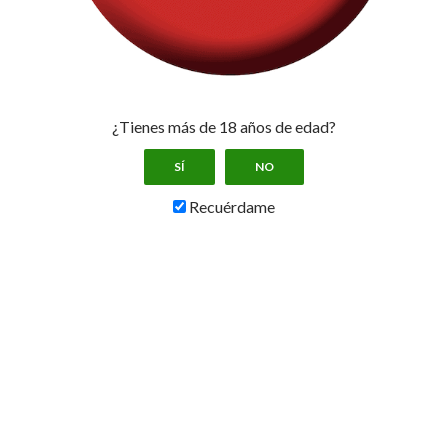
Betway
Bwin
Golden Park
Luckia
Paf
PokerStars Sports
¿Tienes más de 18 años de edad?
Sportium
Suertia
SÍ
NO
Versus
Yaass Casino
Recuérdame
William Hill
PÁGINAS
Bonos de apuestas fuera de España
Casas de Apuestas en España
Quienes Somos
Supercuotas para todos