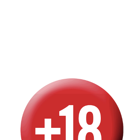
Contenido para mayores de 18 años. Términos y condiciones. En
cada una de las casas de apuestas podrán ver las condiciones.
Recomendamos jugar de forma responsable. PUBLICIDAD
CASAS DE APUESTAS
888sport
Betsson
Betway
Bwin
Golden Park
Luckia
Paf
PokerStars Sports
Sportium
Suertia
Versus
Yaass Casino
William Hill
PÁGINAS