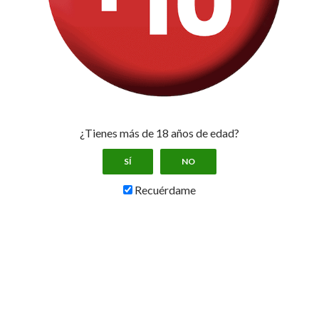
Bonos de apuestas fuera de España
Casas de Apuestas en España
Quienes Somos
Supercuotas para todos
Supercuota bet365
¿Tienes más de 18 años de edad?
Supercuotas 888sport
Supercuotas bwin
SÍ
NO
Supercuotas Kirolbet
Recuérdame
Supercuotas Marca Apuestas
Supercuotas PAF
Supercuotas Sportium
Supercuotas William Hill
Video explicación de las Supercuotas