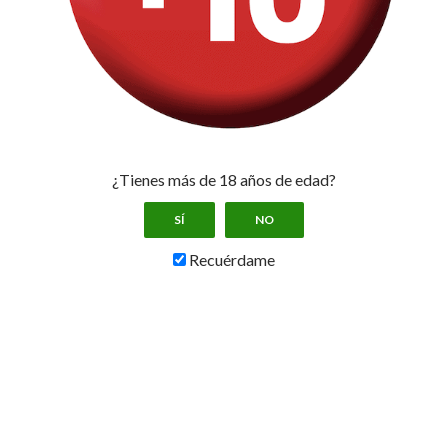
Casas de Apuestas en España
Quienes Somos
Supercuotas para todos
Supercuota bet365
Supercuotas 888sport
¿Tienes más de 18 años de edad?
Supercuotas bwin
SÍ
NO
Supercuotas Kirolbet
Recuérdame
Supercuotas Marca Apuestas
Supercuotas PAF
Supercuotas Sportium
Supercuotas William Hill
Video explicación de las Supercuotas