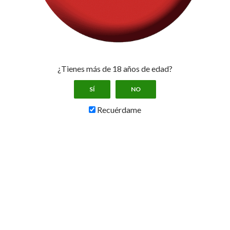
3
En caso de que tu apuesta resulte ganadora, esta será
abonada a la cuota a la que estaba el mercado en el momento
que realizaste tu apuesta. Adicionalmente, el primer euro de tu
apuesta se pagará a cuota 60.00 en forma de apuestas
gratuitas.
¿Tienes más de 18 años de edad?
4
Las apuestas gratuitas serán acreditadas antes de las 14:00h.
SÍ
NO
del día siguiente en forma de 11 apuestas gratuitas de 5€ cada
Recuérdame
una, y una última apuesta gratuita por el importe de la
diferencia entre la ganancia neta del primer euro apostado y
5€.
EJEMPLO BENZEMA55:
1.
La cuota normal a que Benzema marca en cualquier
momento es 2.88.
2.
Realizas el registro en la cuenta de William Hill e introduces